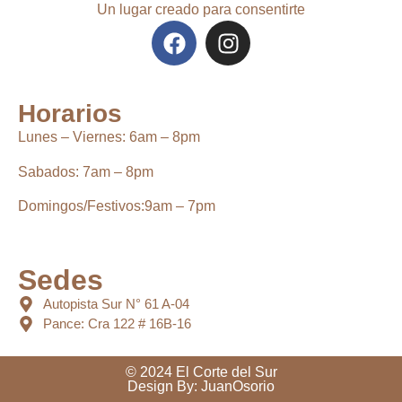
Un lugar creado para consentirte
Horarios
Lunes – Viernes:
6
am – 8pm
Sabados:
7am – 8pm
Domingos/Festivos:
9am – 7pm
Sedes
Autopista Sur N° 61 A-04
Pance: Cra 122 # 16B-16
© 2024 El Corte del Sur
Design By:
JuanOsorio