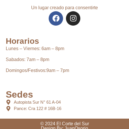
Un lugar creado para consentirte
Horarios
Lunes – Viernes:
6
am – 8pm
Sabados:
7am – 8pm
Domingos/Festivos:
9am – 7pm
Sedes
Autopista Sur N° 61 A-04
Pance: Cra 122 # 16B-16
© 2024 El Corte del Sur
Design By:
JuanOsorio