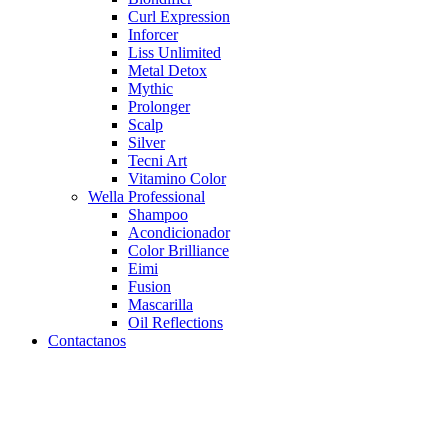
Curl Expression
Inforcer
Liss Unlimited
Metal Detox
Mythic
Prolonger
Scalp
Silver
Tecni Art
Vitamino Color
Wella Professional
Shampoo
Acondicionador
Color Brilliance
Eimi
Fusion
Mascarilla
Oil Reflections
Contactanos