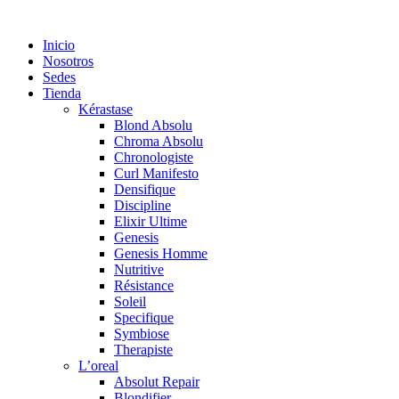
Saltar
al
Inicio
contenido
Nosotros
Sedes
Tienda
Kérastase
Blond Absolu
Chroma Absolu
Chronologiste
Curl Manifesto
Densifique
Discipline
Elixir Ultime
Genesis
Genesis Homme
Nutritive
Résistance
Soleil
Specifique
Symbiose
Therapiste
L’oreal
Absolut Repair
Blondifier